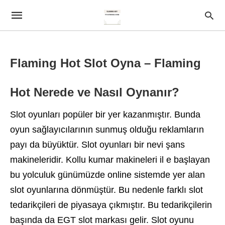
Flaming Hot Slot Oyna – Flaming
Hot Nerede ve Nasıl Oynanır?
Slot oyunları popüler bir yer kazanmıştır. Bunda
oyun sağlayıcılarının sunmuş olduğu reklamların
payı da büyüktür. Slot oyunları bir nevi şans
makineleridir. Kollu kumar makineleri il e başlayan
bu yolculuk günümüzde online sistemde yer alan
slot oyunlarına dönmüştür. Bu nedenle farklı slot
tedarikçileri de piyasaya çıkmıştır. Bu tedarikçilerin
başında da EGT slot markası gelir. Slot oyunu