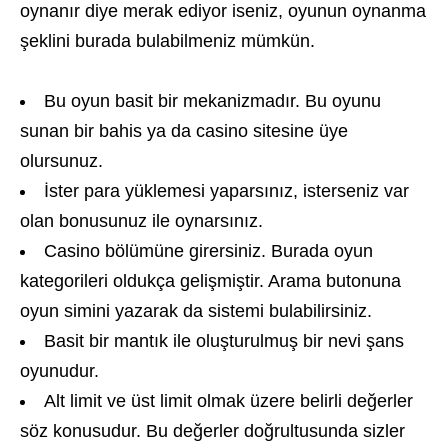
oynanır diye merak ediyor iseniz, oyunun oynanma
şeklini burada bulabilmeniz mümkün.
Bu oyun basit bir mekanizmadır. Bu oyunu
sunan bir bahis ya da casino sitesine üye
olursunuz.
İster para yüklemesi yaparsınız, isterseniz var
olan bonusunuz ile oynarsınız.
Casino bölümüne girersiniz. Burada oyun
kategorileri oldukça gelişmiştir. Arama butonuna
oyun simini yazarak da sistemi bulabilirsiniz.
Basit bir mantık ile oluşturulmuş bir nevi şans
oyunudur.
Alt limit ve üst limit olmak üzere belirli değerler
söz konusudur. Bu değerler doğrultusunda sizler