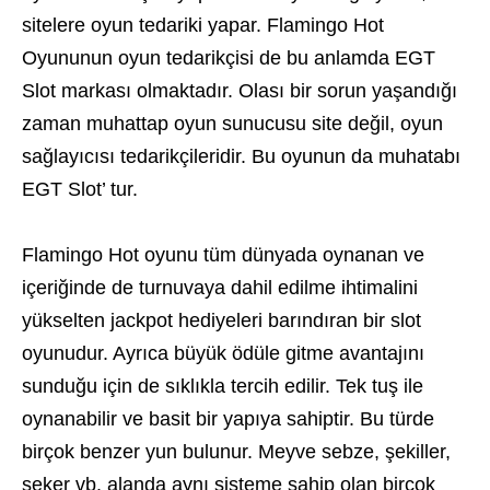
sitelere oyun tedariki yapar. Flamingo Hot
Oyununun oyun tedarikçisi de bu anlamda EGT
Slot markası olmaktadır. Olası bir sorun yaşandığı
zaman muhattap oyun sunucusu site değil, oyun
sağlayıcısı tedarikçileridir. Bu oyunun da muhatabı
EGT Slot’ tur.
Flamingo Hot oyunu tüm dünyada oynanan ve
içeriğinde de turnuvaya dahil edilme ihtimalini
yükselten jackpot hediyeleri barındıran bir slot
oyunudur. Ayrıca büyük ödüle gitme avantajını
sunduğu için de sıklıkla tercih edilir. Tek tuş ile
oynanabilir ve basit bir yapıya sahiptir. Bu türde
birçok benzer yun bulunur. Meyve sebze, şekiller,
şeker vb. alanda aynı sisteme sahip olan birçok