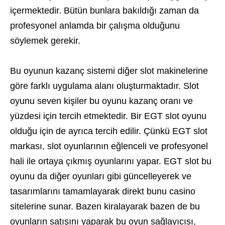
içermektedir. Bütün bunlara bakıldığı zaman da
profesyonel anlamda bir çalışma olduğunu
söylemek gerekir.
Bu oyunun kazanç sistemi diğer slot makinelerine
göre farklı uygulama alanı oluşturmaktadır. Slot
oyunu seven kişiler bu oyunu kazanç oranı ve
yüzdesi için tercih etmektedir. Bir EGT slot oyunu
olduğu için de ayrıca tercih edilir. Çünkü EGT slot
markası, slot oyunlarının eğlenceli ve profesyonel
hali ile ortaya çıkmış oyunlarını yapar. EGT slot bu
oyunu da diğer oyunları gibi güncelleyerek ve
tasarımlarını tamamlayarak direkt bunu casino
sitelerine sunar. Bazen kiralayarak bazen de bu
oyunların satışını yaparak bu oyun sağlayıcısı,