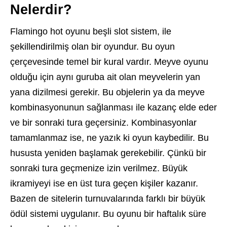
Nelerdir?
Flamingo hot oyunu beşli slot sistem, ile
şekillendirilmiş olan bir oyundur. Bu oyun
çerçevesinde temel bir kural vardır. Meyve oyunu
olduğu için aynı guruba ait olan meyvelerin yan
yana dizilmesi gerekir. Bu objelerin ya da meyve
kombinasyonunun sağlanması ile kazanç elde eder
ve bir sonraki tura geçersiniz. Kombinasyonlar
tamamlanmaz ise, ne yazık ki oyun kaybedilir. Bu
hususta yeniden başlamak gerekebilir. Çünkü bir
sonraki tura geçmenize izin verilmez. Büyük
ikramiyeyi ise en üst tura geçen kişiler kazanır.
Bazen de sitelerin turnuvalarında farklı bir büyük
ödül sistemi uygulanır. Bu oyunu bir haftalık süre