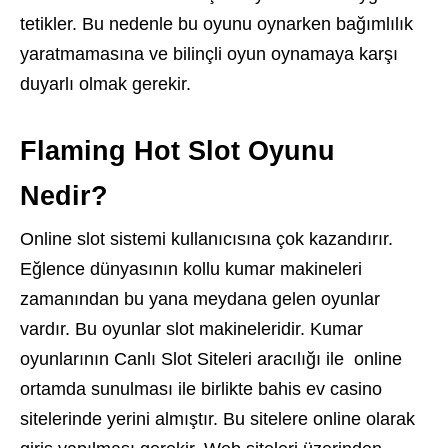
tetikler. Bu nedenle bu oyunu oynarken bağımlılık
yaratmamasına ve bilinçli oyun oynamaya karşı
duyarlı olmak gerekir.
Flaming Hot Slot Oyunu
Nedir?
Online slot sistemi kullanıcısına çok kazandırır.
Eğlence dünyasının kollu kumar makineleri
zamanından bu yana meydana gelen oyunlar
vardır. Bu oyunlar slot makineleridir. Kumar
oyunlarının Canlı Slot Siteleri aracılığı ile online
ortamda sunulması ile birlikte bahis ev casino
sitelerinde yerini almıştır. Bu sitelere online olarak